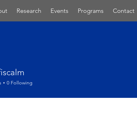
out
Research
Events
Programs
Contact
fiscalm
s
0
Following