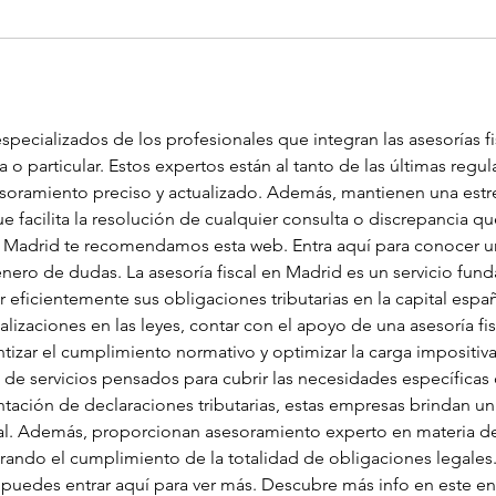
pecializados de los profesionales que integran las asesorías f
o particular. Estos expertos están al tanto de las últimas regula
esoramiento preciso y actualizado. Además, mantienen una estre
ue facilita la resolución de cualquier consulta o discrepancia qu
n Madrid te recomendamos esta web. Entra aquí para conocer un
énero de dudas. La asesoría fiscal en Madrid es un servicio fun
r eficientemente sus obligaciones tributarias en la capital esp
ualizaciones en las leyes, contar con el apoyo de una asesoría fi
tizar el cumplimiento normativo y optimizar la carga impositiva.
e servicios pensados para cubrir las necesidades específicas 
sentación de declaraciones tributarias, estas empresas brindan 
cal. Además, proporcionan asesoramiento experto en materia de
ando el cumplimiento de la totalidad de obligaciones legales
o puedes entrar aquí para ver más. Descubre más info en este en