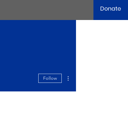
Donate
More actions
Follow